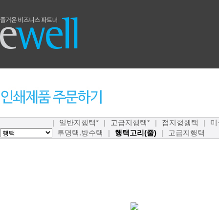
|
일반지행택*
|
고급지행택*
|
접지형행택
|
미
투명택.방수택
|
행택고리(줄)
|
고급지행택