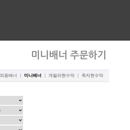
외용배너
|
미니배너
|
게릴라현수막
|
족자현수막