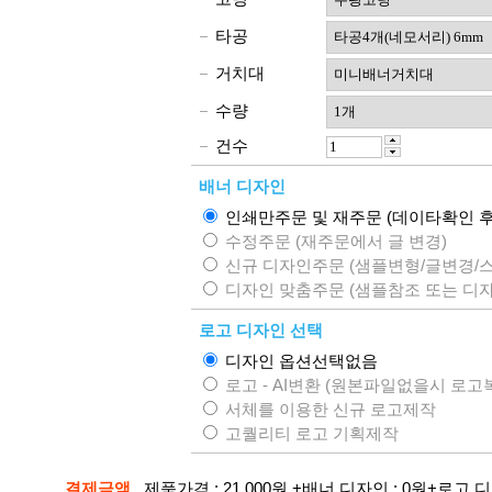
타공
거치대
수량
건수
배너 디자인
인쇄만주문 및 재주문 (데이타확인 후
수정주문 (재주문에서 글 변경)
신규 디자인주문 (샘플변형/글변경/
디자인 맞춤주문 (샘플참조 또는 디자
로고 디자인 선택
디자인 옵션선택없음
로고 - AI변환 (원본파일없을시 로고
서체를 이용한 신규 로고제작
고퀄리티 로고 기획제작
결제금액
제품가격 :
21,000
원
+배너 디자인 :
0
원+로고 디