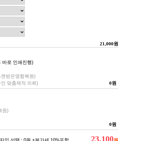
21,000
원
 바로 인쇄진행)
스캔받은명함복원)
인 맞춤제작 의뢰)
0
원
복원)
0
원
23,100
자인 선택 :
0
원 +부가세 10%포함
원