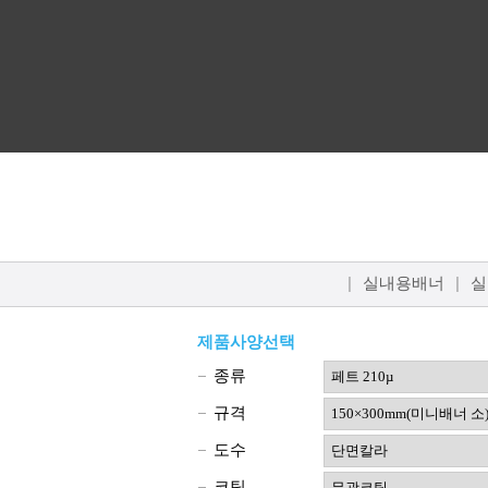
|
실내용배너
|
실
제품사양선택
종류
규격
도수
코팅