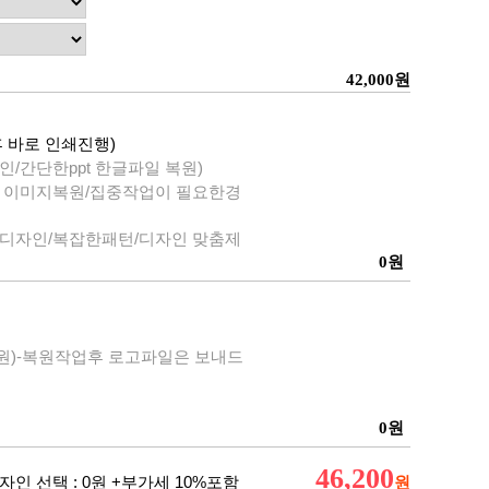
42,000
원
 바로 인쇄진행)
/간단한ppt 한글파일 복원)
 이미지복원/집중작업이 필요한경
디자인/복잡한패턴/디자인 맞춤제
0
원
원)-복원작업후 로고파일은 보내드
0
원
46,200
자인 선택 :
0
원 +부가세 10%포함
원