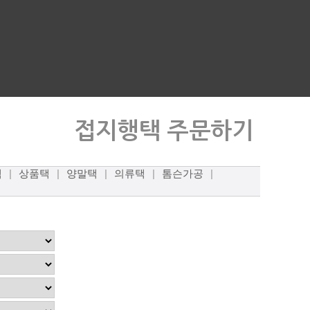
택
|
상품택
|
양말택
|
의류택
|
톰슨가공
|