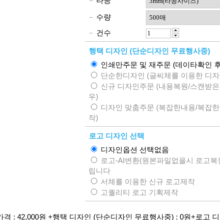
타공
수량
건수
행택 디자인 (단순디자인 무료행사중)
인쇄만주문 및 재주문 (데이타확인 후
단순한디자인 (글씨체를 이용한 디자인
신규 디자인주문 (내용복원/스캔받은
우)
디자인 맞춤주문 (복잡한내용/복잡한
작)
로고 디자인 선택
디자인옵션 선택없음
로고-AI변환(원본파일없을시 로고복
립니다
서체를 이용한 신규 로고제작
고퀄리티 로고 기획제작
격 :
42,000
원
+행택 디자인 (단순디자인 무료행사중) :
0
원+로고 디