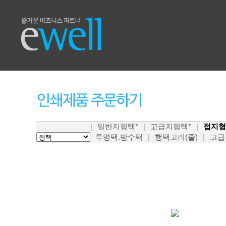
|
일반지행택*
|
고급지행택*
|
접지형
투명택.방수택
|
행택고리(줄)
|
고급