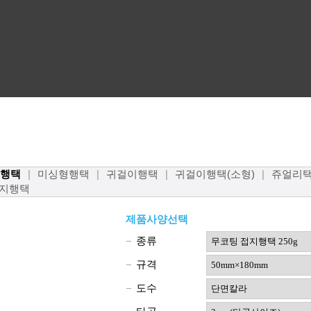
행택
|
미싱형행택
|
귀걸이행택
|
귀걸이행택(소형)
|
쥬얼리
지행택
제품사양선택
종류
규격
도수